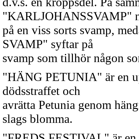
d.v.s. en kroppsdel. På samm
"KARLJOHANSSVAMP" n
på en viss sorts svamp, 
SVAMP" syftar på
svamp som tillhör någon so
"HÄNG PETUNIA" är en upp
dödsstraffet och
avrätta Petunia genom hä
slags blomma.
"FREDS FESTIVAL" är en fe