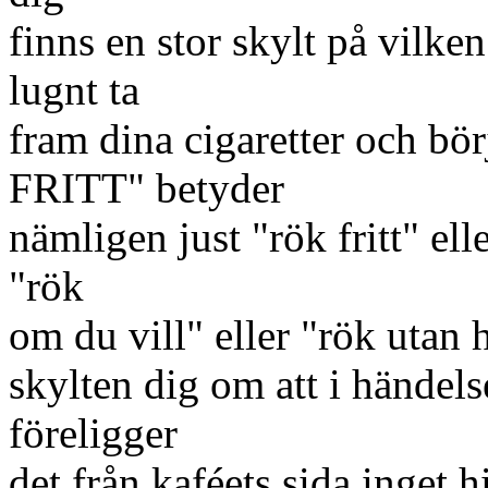
finns en stor skylt på vilk
lugnt ta
fram dina cigaretter och bö
FRITT" betyder
nämligen just "rök fritt" el
"rök
om du vill" eller "rök utan
skylten dig om att i händelse
föreligger
det från kaféets sida inget h