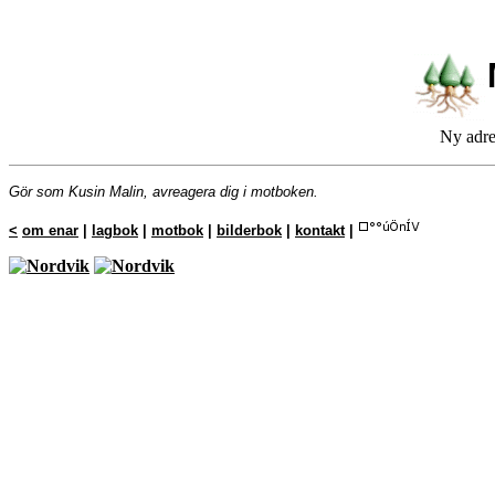
Ny adre
Gör som Kusin Malin, avreagera dig i motboken.
<
om enar
|
lagbok
|
motbok
|
bilderbok
|
kontakt
|