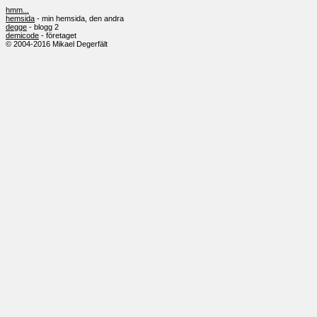
hmm...
hemsida
- min hemsida, den andra
degge
- blogg 2
demicode
- företaget
© 2004-2016 Mikael Degerfält